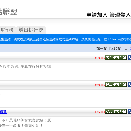
後產生連結，網友在您網頁上經由這個連結而成功連到本站，系統便會記錄，在 UThome網站
[1]
[第一頁] [上10頁]
153 Hit
V影片,超過5萬套在線好片持續
139 Hit
.
精選
125 Hit
、不可思議的美女寫真網站！原
僅一千多張！每週更新！ ...