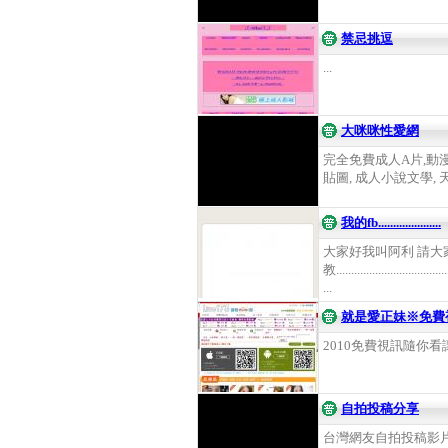
禁忌挑逗
...
大咪咪性愛網
完全免費成人A片,動漫
貼圖, 成人小說文學, 天
我的fb.....................
大家好我叫阿利 請大
教.......................................
...
就是愛正妹※免費
2010免費視訊隨你看讓
自拍投稿分享
台灣網友自拍投稿影片,自拍