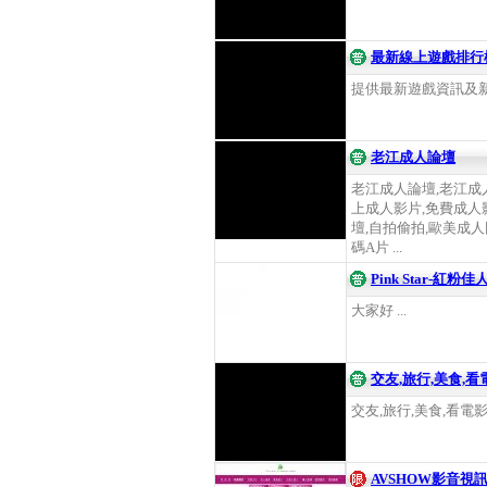
最新線上遊戲排行榜
提供最新遊戲資訊及新聞!
老江成人論壇
老江成人論壇,老江成人
上成人影片,免費成人
壇,自拍偷拍,歐美成人
碼A片 ...
Pink Star-紅粉
大家好 ...
交友,旅行,美食,看
交友,旅行,美食,看電影,
AVSHOW影音視