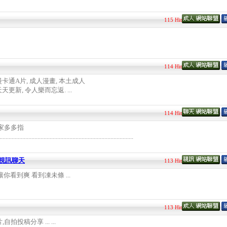
115 Hit
114 Hit
卡通A片, 成人漫畫, 本土成人
天更新, 令人樂而忘返. ...
114 Hit
家多多指
......................................................................................
視訊聊天
113 Hit
你看到爽 看到凍未條 ...
113 Hit
投稿分享 ... ...