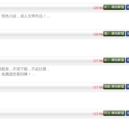
120 Hit
情色小說，成人文學作品！ ...
120 Hit
117 Hit
接觀賞，不用下載，不必註冊，
費讓您看到爽！ ...
117 Hit
115 Hit