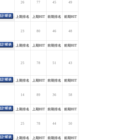
26
77
45
49
上期排名
上期HIT
前期排名
前期HIT
23
80
46
48
上期排名
上期HIT
前期排名
前期HIT
25
78
51
43
上期排名
上期HIT
前期排名
前期HIT
14
89
36
58
上期排名
上期HIT
前期排名
前期HIT
25
78
44
50
上期排名
上期HIT
前期排名
前期HIT